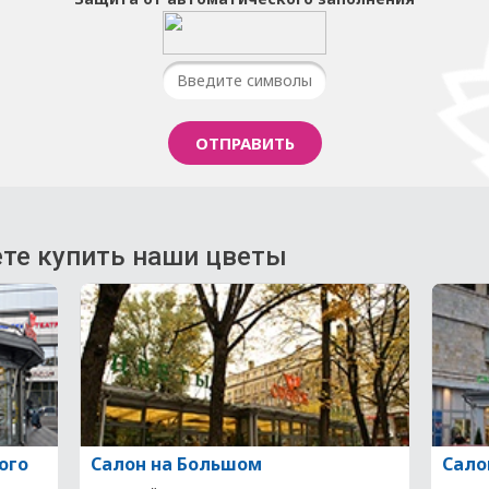
те купить наши цветы
ого
Салон на Большом
Сало