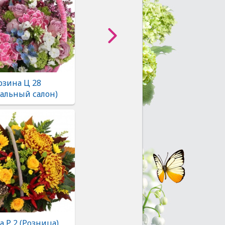
рзина Ц 28
альный салон)
 Р 2 (Розница)