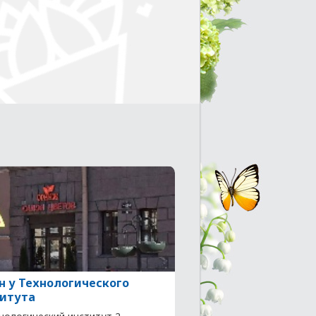
н у Технологического
итута