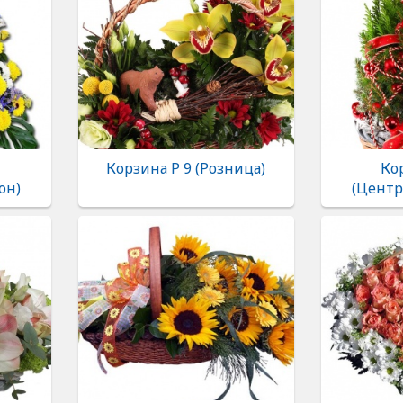
Корзина Р 9 (Розница)
Ко
он)
(Центр