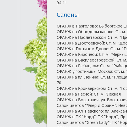
94-11
Салоны
ОРАНЖ в Парголово: Выборгское шос
ОРАНЖ на Обводном канале: Ст. м.
ОРАНЖ на Пролетарской: Ст. м. "Пр
ОРАНЖ на Достоевской: Ст. м. "Дост
ОРАНЖ в Гостином Дворе: Ст. м. "
ОРАНЖ на Кирочной: Ст. м. "Чернышевс
ОРАНЖ на Василеостровской: Ст. м.
ОРАНЖ на Рыбацком: Ст. м. "Рыбац
ОРАНЖ у гостиницы Москва: Ст. м. 
ОРАНЖ на пл. Ленина: Ст. м. "Площа
70
ОРАНЖ на Кронверкском: Ст. м. "Горь
ОРАНЖ на Лесной: Ст. м. "Лесная"
ОРАНЖ на Восстания: ул. Восстания,
Салон цветов "Флер д'Оранж": Невски
ОРАНЖ на Ал. Невского: пл. Алексан
ОРАНЖ в ТК "Норд": ТК "Норд", Пр.
Салон цветов "Green Lady": ТК "Нор