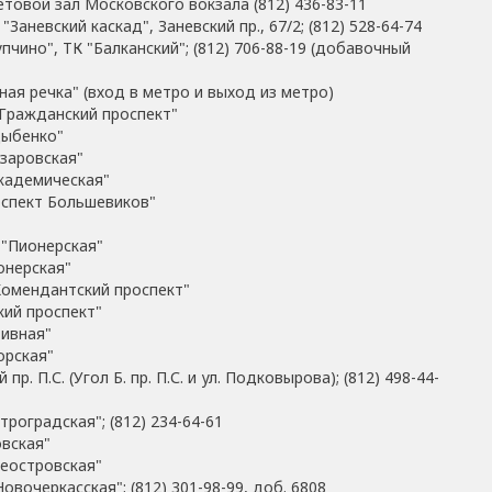
товой зал Московского вокзала (812) 436-83-11
Заневский каскад", Заневский пр., 67/2; (812) 528-64-74
упчино", ТК "Балканский"; (812) 706-88-19 (добавочный
ная речка" (вход в метро и выход из метро)
"Гражданский проспект"
Дыбенко"
изаровская"
Академическая"
оспект Большевиков"
 "Пионерская"
онерская"
Комендантский проспект"
кий проспект"
тивная"
орская"
р. П.С. (Угол Б. пр. П.С. и ул. Подковырова); (812) 498-44-
троградская"; (812) 234-64-61
овская"
илеостровская"
овочеркасская"; (812) 301-98-99, доб. 6808