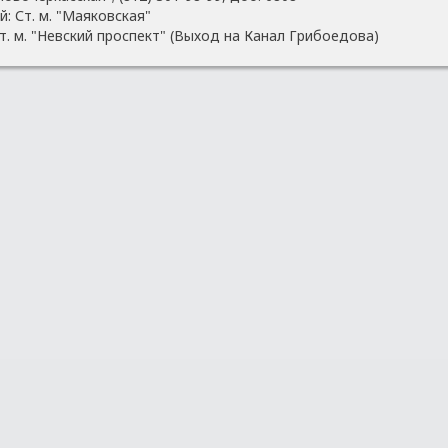
: Ст. м. "Маяковская"
. м. "Невcкий проспект" (Выход на Канал Грибоедова)
Покупателям
О компании
Частые вопросы