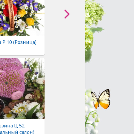
 Р 10 (Розница)
рзина Ц 52
альный салон)