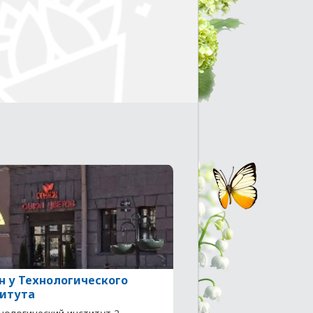
н у Технологического
итута