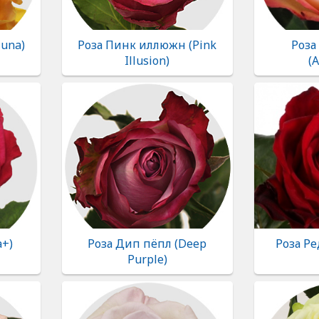
luna)
Роза Пинк иллюжн (Pink
Роза
Illusion)
(A
a+)
Роза Дип пёпл (Deep
Роза Ре
Purple)