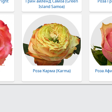
right
Грин айленд Самоа (Green
Роза Гр
Island Samоа)
)
Роза Карма (Karma)
Роза Афи