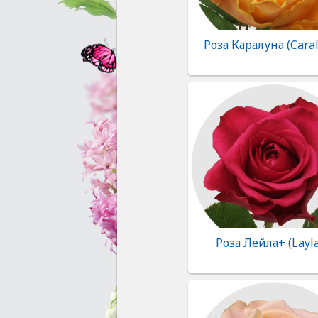
Роза Каралуна (Cara
Роза Лейла+ (Layl