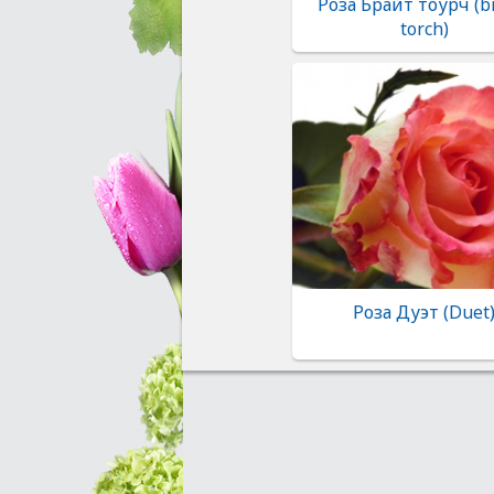
Роза Брайт тоурч (b
torch)
Роза Дуэт (Duet