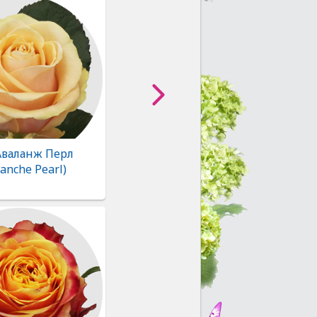
Аваланж Перл
lanche Pearl)