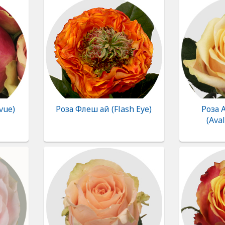
vue)
Роза Флеш ай (Flash Eye)
Роза 
(Ava