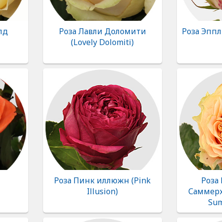
лд
Роза Лавли Доломити
Роза Эппл 
(Lovely Dolomiti)
Роза Пинк иллюжн (Pink
Роза
Illusion)
Саммерха
Sum