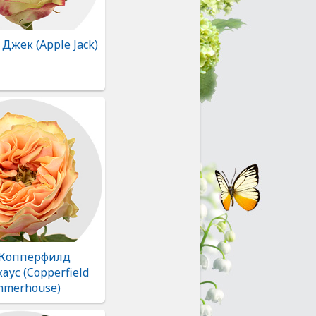
Джек (Apple Jack)
 Копперфилд
ус (Copperfield
merhouse)