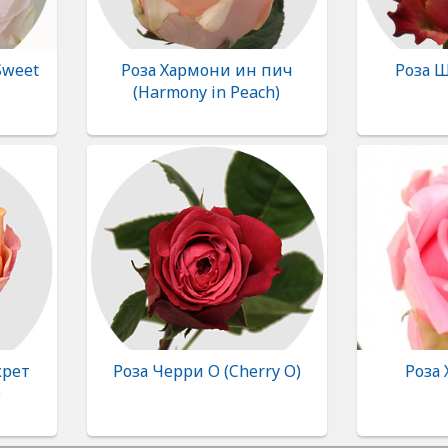
Sweet
Роза Хармони ин пич
Роза Ш
(Harmony in Peach)
крет
Роза Черри О (Cherry O)
Роза 
)