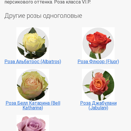
персикового оттенка. Роза класса V.I.P.
Другие розы одноголовые
Роза Альбатрос (Albatros)
Роза Флюор (Fluor)
Роза Белл Катарина (Bell
Роза Джабулани
Katharina)
(Jabulani)