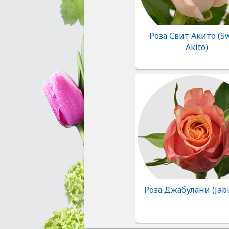
Роза Свит Акито (S
Akito)
Роза Джабулани (Jabu