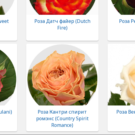
weet
Роза Датч файер (Dutch
Роза Р
Fire)
lani)
Роза Кантри спирит
Роза Ве
ромэнс (Country Spirit
Romance)