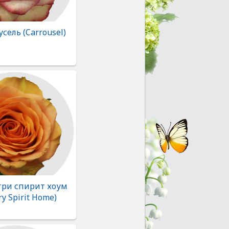
усель (Carrousel)
три спирит хоум
ry Spirit Home)