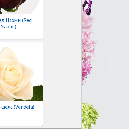
ед Наоми (Red
Naomi)
ндела (Vendela)