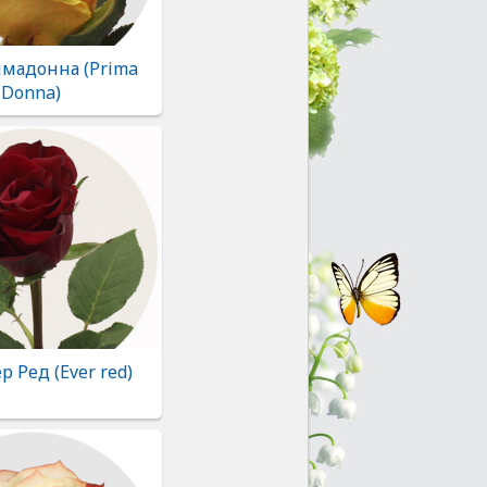
имадонна (Prima
Donna)
р Ред (Ever red)