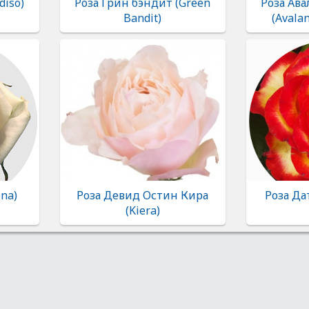
diso)
Роза Грин бэндит (Green
Роза Ава
Bandit)
(Avala
na)
Роза Девид Остин Кира
Роза Да
(Kiera)