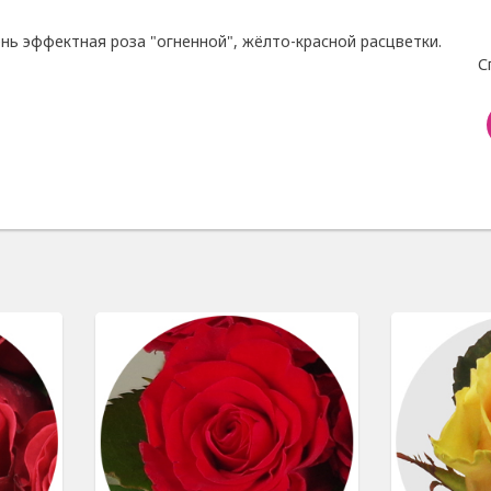
чень эффектная роза "огненной", жёлто-красной расцветки.
С