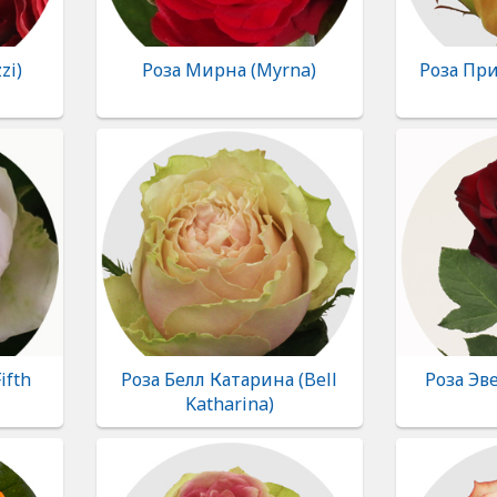
zi)
Роза Мирна (Myrna)
Роза Пр
ifth
Роза Белл Катарина (Bell
Роза Эве
Katharina)