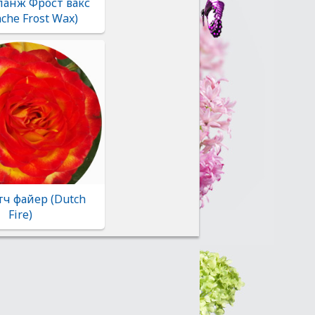
ланж Фрост вакс
nche Frost Wax)
тч файер (Dutch
Fire)