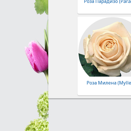
Роза Парадизо (Para
Роза Милена (Mylle