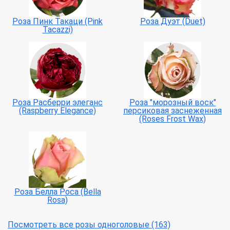
Роза Пинк Такаци (Pink
Роза Дуэт (Duet)
Tacazzi)
Роза Расберри элеганс
Роза "морозный воск"
(Raspberry Elegance)
персиковая заснеженная
(Roses Frost Wax)
Роза Белла Роса (Bella
Rosa)
Посмотреть все розы одноголовые (163)