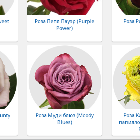
weet
Роза Пепл Пауэр (Purple
Роза Р
Power)
unty
Роза Муди блюз (Moody
Роза 
Blues)
папиллон