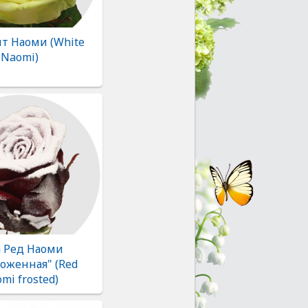
йт Наоми (White
Naomi)
а Ред Наоми
оженная" (Red
mi frosted)