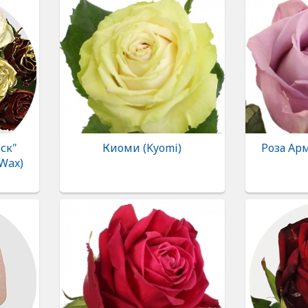
ск"
Киоми (Kyomi)
Роза Ар
 Wax)