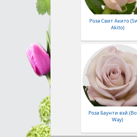
Роза Свит Акито (S
Akito)
Роза Баунти вэй (Bo
Way)