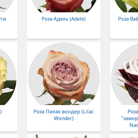
ити
Роза Адель (Adele)
Роза Ва
)
Роза Лилак вондер (Lilac
Роз
Wonder)
"замор
Nao