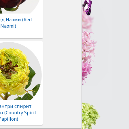
ед Наоми (Red
Naomi)
Кантри спирит
 (Country Spirit
Papillon)