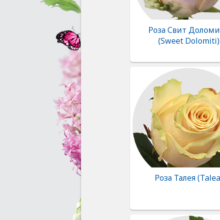
Роза Свит Долом
(Sweet Dolomiti)
Роза Талея (Talea