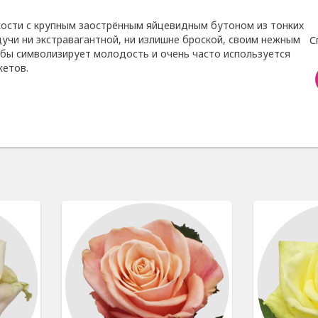
кости с крупным заострённым яйцевидным бутоном из тонких
дучи ни экстравагантной, ни излишне броской, своим нежным
С
бы символизирует молодость и очень часто используется
кетов.