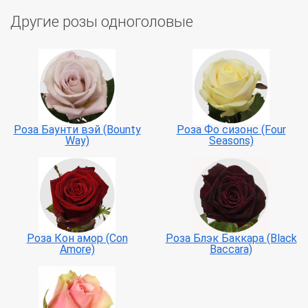
Другие розы одноголовые
Роза Баунти вэй (Bounty
Роза Фо сизонс (Four
Way)
Seasons)
Роза Кон амор (Con
Роза Блэк Баккара (Black
Amore)
Baccara)