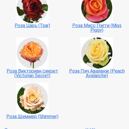
Роза Царь (Tsar)
Роза Мисс Пигги (Miss
Piggy)
Роза Викториан сикрет
Роза Пич Аваланж (Peach
(Victorian Secret)
Avalanche)
Роза Шиммер (Shimmer)