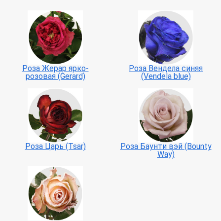
Роза Жерар ярко-
Роза Вендела синяя
розовая (Gerard)
(Vendela blue)
Роза Царь (Tsar)
Роза Баунти вэй (Bounty
Way)