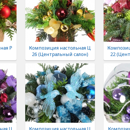
ная Р
Композиция настольная Ц
Композиц
26 (Центральный салон)
22 (Цен
ная Ц
Композиция настольная Ц
Композиц