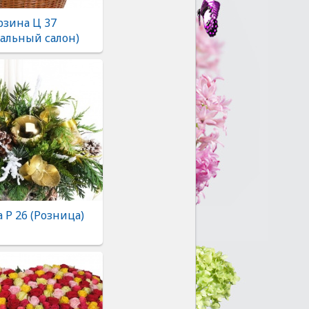
рзина Ц 37
альный салон)
 Р 26 (Розница)