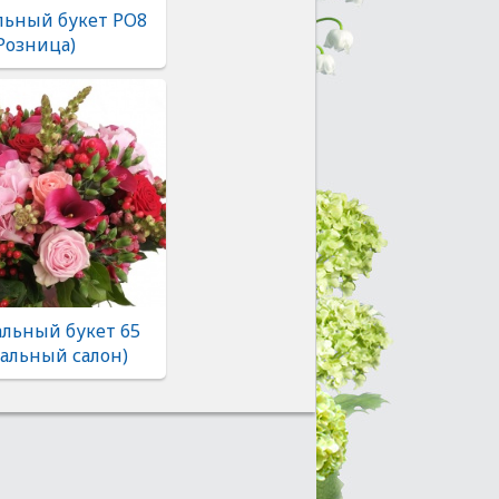
льный букет РО8
Розница)
льный букет 65
альный салон)