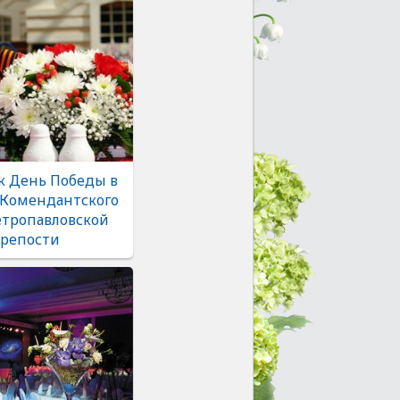
к День Победы в
Комендантского
етропавловской
репости