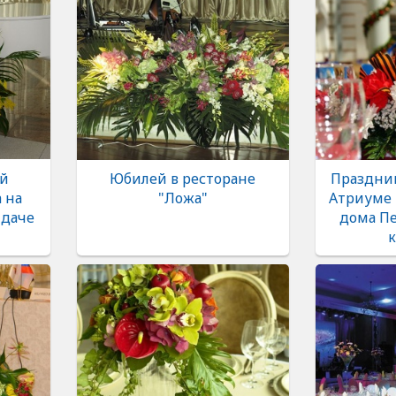
й
Юбилей в ресторане
Праздни
 на
"Ложа"
Атриуме 
 даче
дома П
к