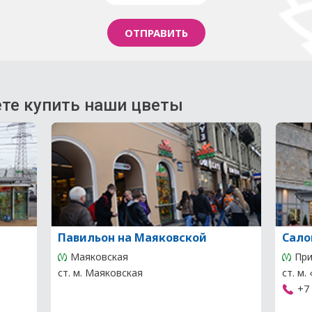
те купить наши цветы
Павильон на Маяковской
Сало
Маяковская
При
ст. м. Маяковская
ст. м
+7 