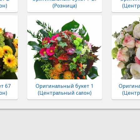
он)
(Розница)
(Центр
т 67
Оригинальный букет 1
Оригина
он)
(Центральный салон)
(Центр