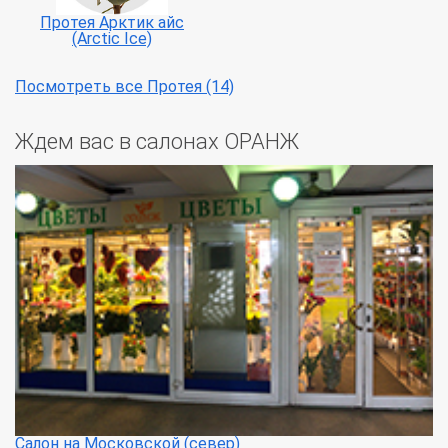
Протея Арктик айс
(Arctic Ice)
Посмотреть все Протея (14)
Ждем вас в салонах ОРАНЖ
Салон на Московской (север)