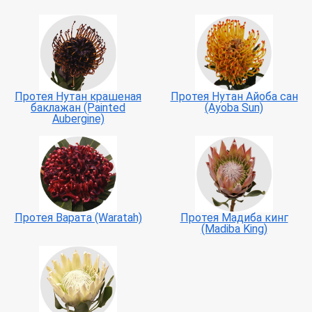
Протея Нутан крашеная
Протея Нутан Айоба сан
баклажан (Painted
(Ayoba Sun)
Aubergine)
Протея Варата (Waratah)
Протея Мадиба кинг
(Madiba King)