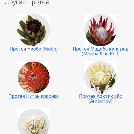
Другие Протея
Протея Ниобе (Niobe)
Протея Мадиба кинг ред
(Madiba King Red)
Протея Нутан красная
Протея Арктик айс
(Arctic Ice)