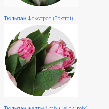
Тюльпан Фокстрот (Foxtrot)
Тюльпан желтый mix (Jellow mix)