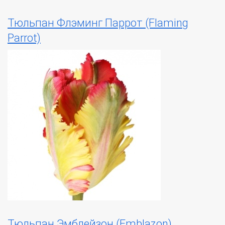
Тюльпан Флэминг Паррот (Flaming
Parrot)
Тюльпан Эмблейзон (Emblazon)