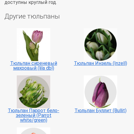
доступны круглый год.
Другие тюльпаны
Тюльпан сиреневый
Тюльпан Инзель (Inzell)
махровый (lila dbl)
Тюльпан Паррот бело-
Тюльпан Буллит (Bullit)
зеленый (Parrot
white/green)