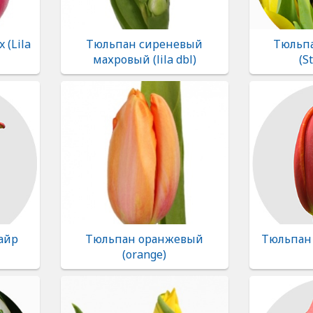
 (Lila
Тюльпан сиреневый
Тюльпа
махровый (lila dbl)
(S
айр
Тюльпан оранжевый
Тюльпан С
(orange)