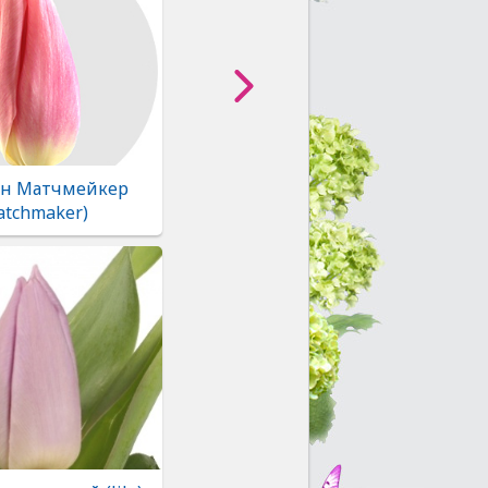
н Матчмейкер
atchmaker)