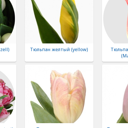
ell)
Тюльпан желтый (yellow)
Тюльпа
(M