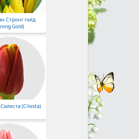
н Стронг голд
trong Gold)
илеста (Cilesta)