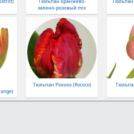
xtrot)
Тюльпан оранжево-
Тюльпан 
зелено-розовый mix
-
Тюльпан Рококо (Rococo)
Тюльпа
range)