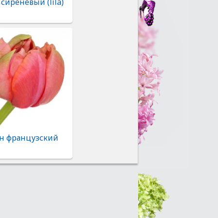
сиреневый (lila)
н французский