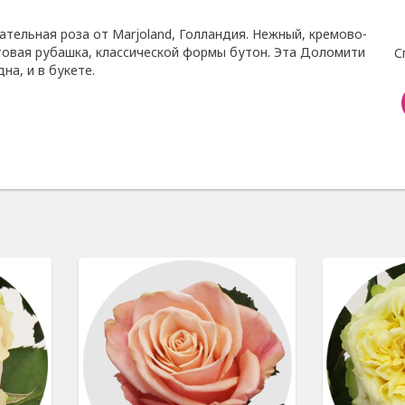
ательная роза от Marjoland, Голландия. Нежный, кремово-
товая рубашка, классической формы бутон. Эта Доломити
С
на, и в букете.