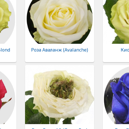
Blond
Роза Аваланж (Avalanche)
Кио