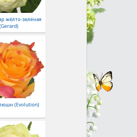
ар жёлто-зелёная
(Gerard)
люшн (Evolution)