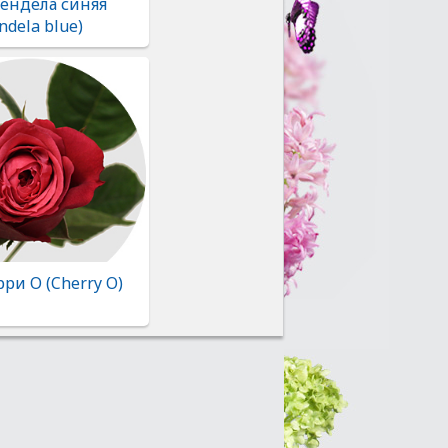
Вендела синяя
ndela blue)
ри О (Cherry O)