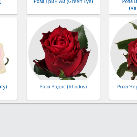
)
Роза Грин Ай (Green Eye)
Роза 
(Ve
ty)
Роза Родос (Rhodos)
Роза Чер