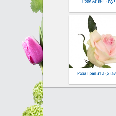
Роза Айви+ (Ivy+
Роза Гравити (Gravi