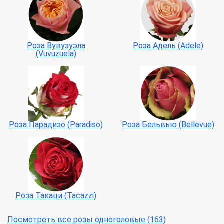
Роза Вувузуэла
Роза Адель (Adele)
(Vuvuzuela)
Роза Парадизо (Paradiso)
Роза Бельвью (Bellevue)
Роза Такаци (Tacazzi)
Посмотреть все розы одноголовые (163)