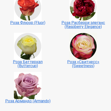
Роза Флюор (Fluor)
Роза Расберри элеганс
(Raspberry Elegance)
Роза Баттеркап
Роза «Свитнесс»
(Buttercup)
(Sweetness)
Роза Армандо (Armando)