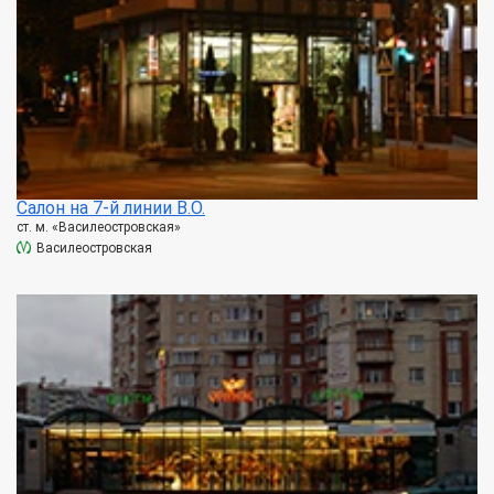
Салон на 7-й линии В.О.
ст. м. «Василеостровская»
Василеостровская