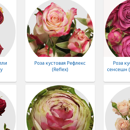
лли
Роза кустовая Рефлекс
Роза ку
ly
(Reflex)
сенсешн (