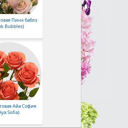
товая Пинк баблз
nk Bubbles)
товая Айа София
Aya Sofia)