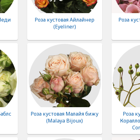
 Леди
Роза кустовая Айлайнер
Роза кус
(Eyeliner)
Баблс
Роза кустовая Малайя бижу
Роза к
(Malaya Bijoux)
Коралло
Cor