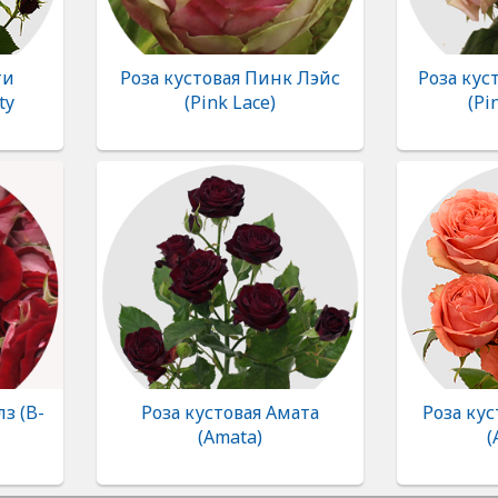
ти
Роза кустовая Пинк Лэйс
Роза кус
ty
(Pink Lace)
(Pi
лз (B-
Роза кустовая Амата
Роза кус
(Amata)
(