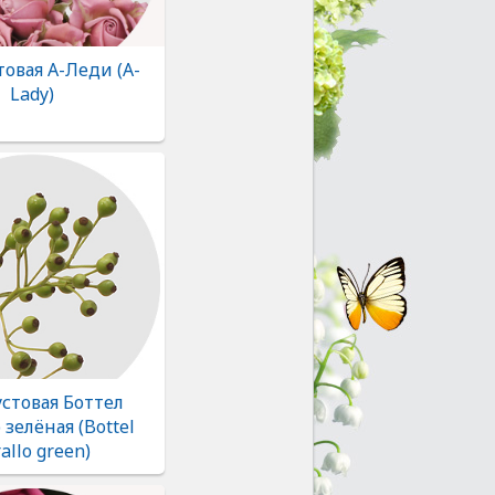
товая А-Леди (A-
Lady)
устовая Боттел
 зелёная (Bottel
allo green)