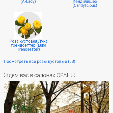
(A-Lady)
Кендилишез
(Candylicious)
Роза кустовая Луна
трендсеттер (Luna
Trendsetter)
Посмотреть все розы кустовые (58)
Ждем вас в салонах ОРАНЖ