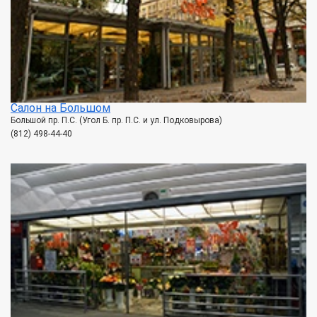
Салон на Большом
Большой пр. П.С. (Угол Б. пр. П.С. и ул. Подковырова)
(812) 498-44-40