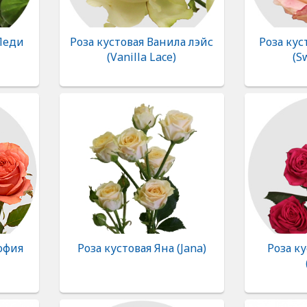
 Леди
Роза кустовая Ванила лэйс
Роза кус
(Vanilla Lace)
(S
офия
Роза кустовая Яна (Jana)
Роза к