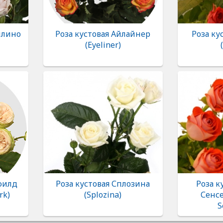
ллино
Роза кустовая Айлайнер
Роза ку
(Eyeliner)
филд
Роза кустовая Сплозина
Роза к
rk)
(Splozina)
Сенс
S