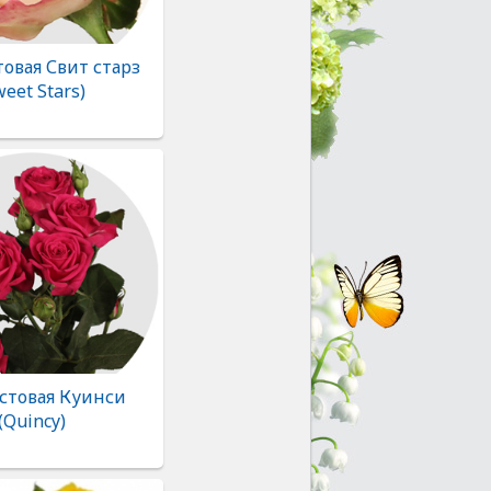
товая Свит старз
weet Stars)
устовая Куинси
(Quincy)