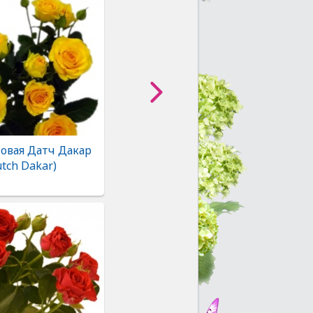
товая Датч Дакар
utch Dakar)