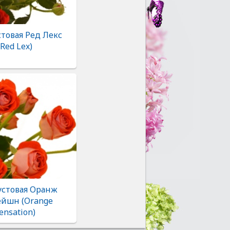
стовая Ред Лекс
(Red Lex)
устовая Оранж
ейшн (Orange
ensation)