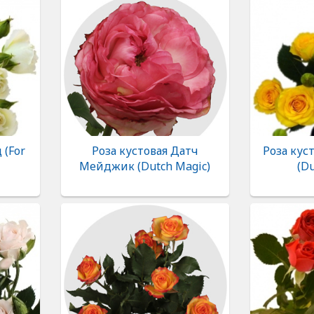
 (For
Роза кустовая Датч
Роза кус
Мейджик (Dutch Magic)
(D