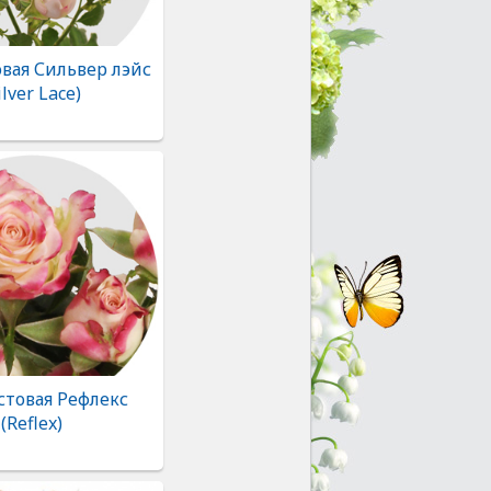
овая Сильвер лэйс
ilver Lace)
стовая Рефлекс
(Reflex)