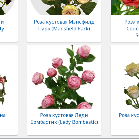
ти
Роза кустовая Мэнсфилд
Роза 
ty
Парк (Mansfield Park)
Сенс
S
ина
Роза кустовая Леди
Роза кус
Бомбастик (Lady Bombastic)