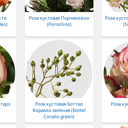
ста
Роза кустовая Порчеллино
Роза куст
les)
(Porcellino)
(S
старз
Роза кустовая Боттел
Роза ку
Коралло зелёная (Bottel
Corallo green)