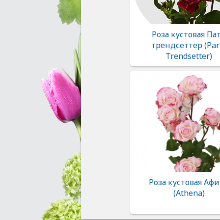
Роза кустовая Па
трендсеттер (Par
Trendsetter)
Роза кустовая Аф
(Аthena)