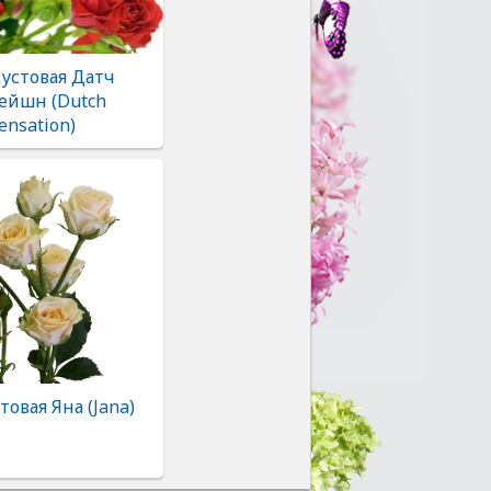
кустовая Датч
ейшн (Dutch
ensation)
товая Яна (Jana)