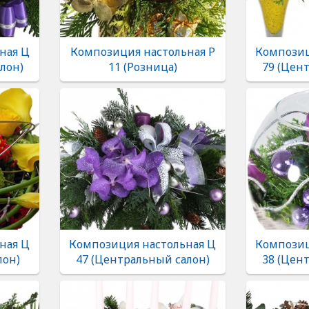
ная Ц
Композиция настольная Р
Композиц
лон)
11 (Розница)
79 (Цен
ная Ц
Композиция настольная Ц
Композиц
лон)
47 (Центральный салон)
38 (Цен