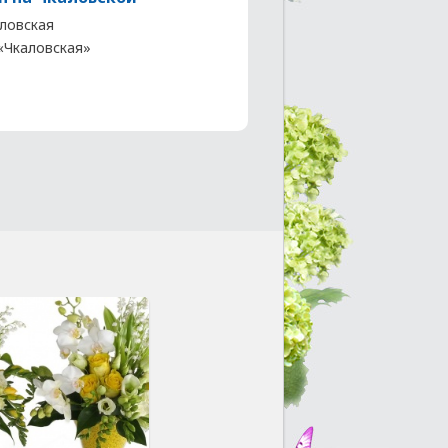
ловская
 «Чкаловская»