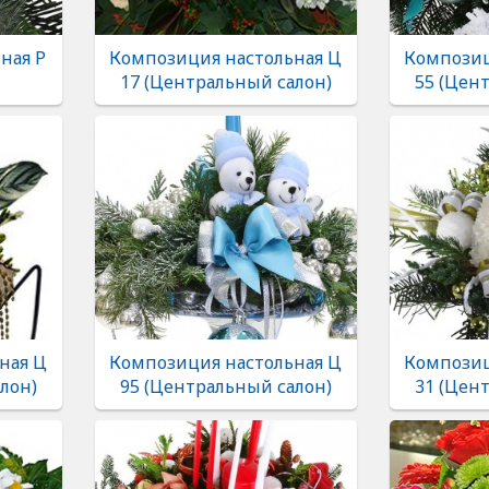
ная Р
Композиция настольная Ц
Композиц
17 (Центральный салон)
55 (Цен
ная Ц
Композиция настольная Ц
Композиц
лон)
95 (Центральный салон)
31 (Цен