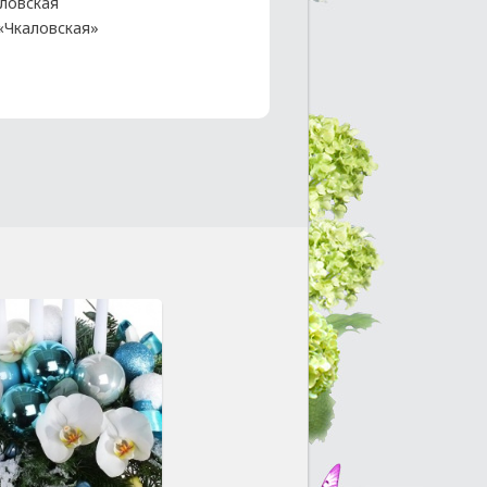
ловская
 «Чкаловская»