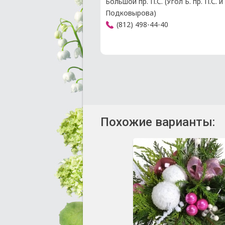
Большой пр. П.С. (Угол Б. пр. П.С. и 
Подковырова)
(812) 498-44-40
Похожие варианты: