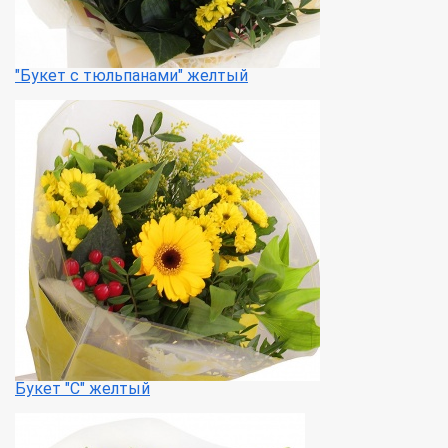
"Букет с тюльпанами" желтый
Букет "С" желтый