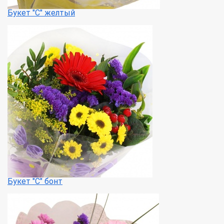
Букет "С" желтый
Букет "С" бонт