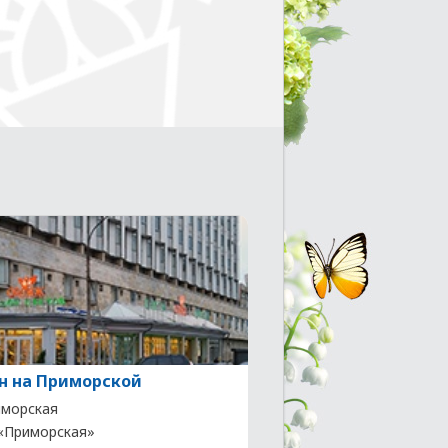
н на Приморской
морская
. «Приморская»