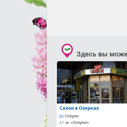
Здесь вы може
Салон в Озерках
Озерки
ст. м. «Озерки»