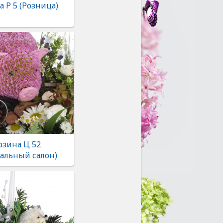
 Р 5 (Розница)
рзина Ц 52
альный салон)