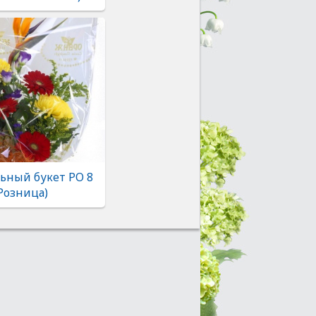
ьный букет РО 8
Розница)