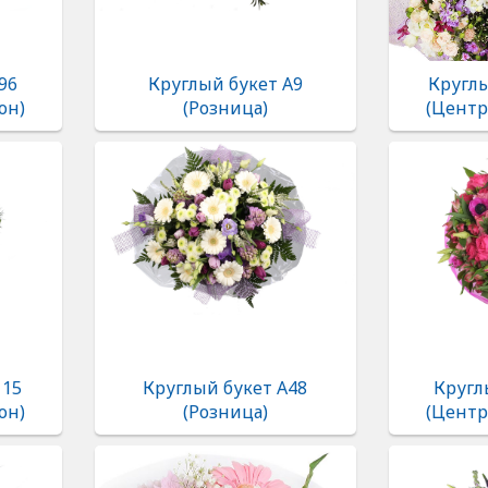
96
Круглый букет А9
Круглы
он)
(Розница)
(Центр
115
Круглый букет А48
Кругл
он)
(Розница)
(Центр