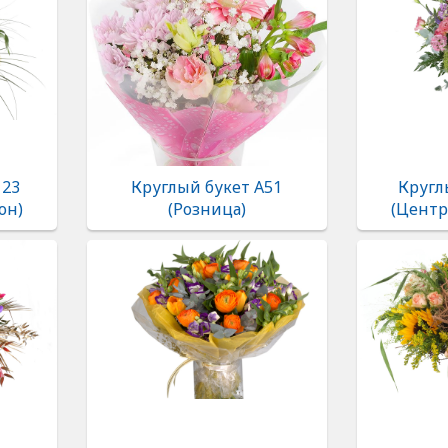
123
Круглый букет А51
Кругл
он)
(Розница)
(Центр