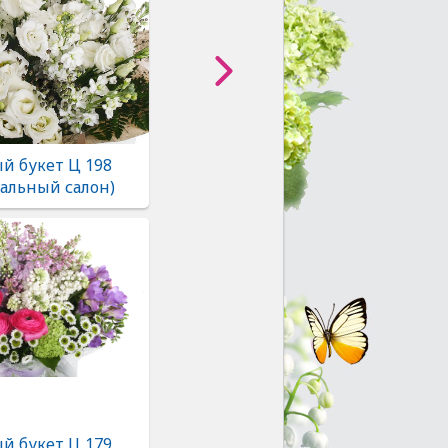
й букет Ц 198
альный салон)
й букет Ц 179