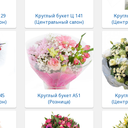
129
Круглый букет Ц 141
Кругл
он)
(Центральный салон)
(Центр
45
Круглый букет А51
Кругл
он)
(Розница)
(Центр