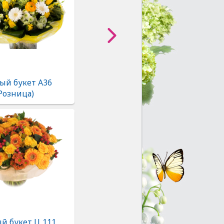
ый букет А36
Розница)
й букет Ц 111