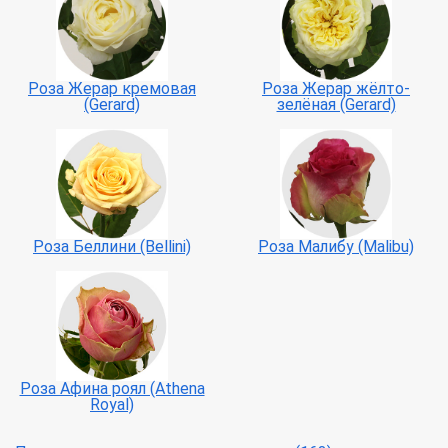
Роза Жерар кремовая
Роза Жерар жёлто-
(Gerard)
зелёная (Gerard)
Роза Беллини (Bellini)
Роза Малибу (Malibu)
Роза Афина роял (Athena
Royal)