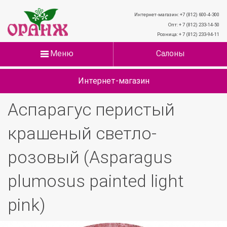
Интернет-магазин: +7 (812) 600-4-300
Опт: + 7 (812) 233-14-50
Розница: + 7 (812) 233-94-11
Меню
Салоны
Интернет-магазин
Аспарагус перистый
крашеный светло-
розовый (Asparagus
plumosus painted light
pink)