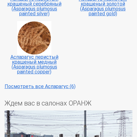
крашеный серебряный
крашеный золотой
(Asparagus plumosus
(Asparagus plumosus
painted silver)
painted gold)
Аспарагус перистый
крашеный медный
(Asparagus plumosus
painted copper)
Посмотреть все Аспарагус (6)
Ждем вас в салонах ОРАНЖ