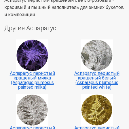
Аспарагус перистый крашеный светло-розовый -
красивый и пышный наполнитель для зимних букетов
и композиций.
Другие Аспарагус
Аспарагус перистый
Аспарагус перистый
крашеный милка
крашеный белый
(Asparagus plumosus
(Asparagus plumosus
painted milka)
painted white)
Аспарагус перистый
Аспарагус перистый