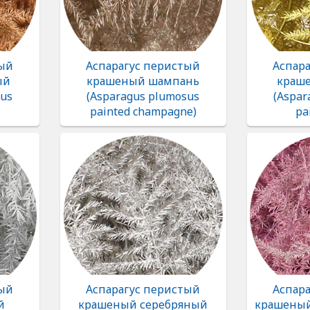
тый
Аспарагус перистый
Аспар
ый
крашеный шампань
краше
sus
(Asparagus plumosus
(Aspar
painted champagne)
pa
тый
Аспарагус перистый
Аспар
й
крашеный серебряный
крашеный