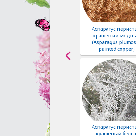
Аспарагус перис
крашеный медн
(Asparagus plumo
painted copper)
Аспарагус перис
крашеный белы