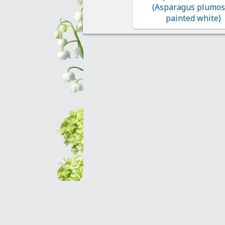
(Asparagus plumo
painted white)
Оптовым клиентам