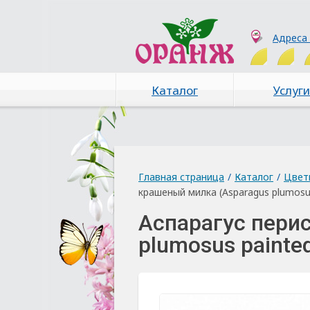
Адреса
Каталог
Услуги
Главная страница
/
Каталог
/
Цвет
крашеный милка (Asparagus plumosus
Аспарагус пери
plumosus painted