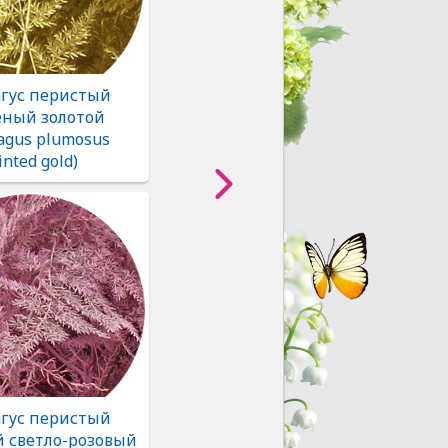
агус перистый
ный золотой
agus plumosus
inted gold)
агус перистый
 светло-розовый