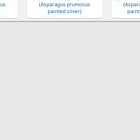
sus
(Asparagus plumosus
(Aspar
painted silver)
paint
Покупателям
О компании
Частые вопросы