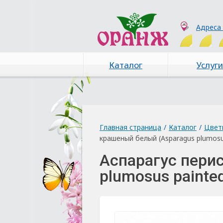
Адреса
Каталог
Услуги
Главная страница
/
Каталог
/
Цвет
крашеный белый (Asparagus plumosus
Аспарагус пери
plumosus painted