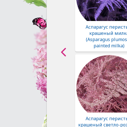
Аспарагус перис
крашеный милк
(Asparagus plumo
painted milka)
Аспарагус перис
крашеный светло-ро