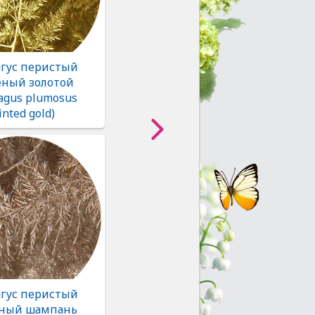
агус перистый
ный золотой
agus plumosus
inted gold)
агус перистый
ный шампань