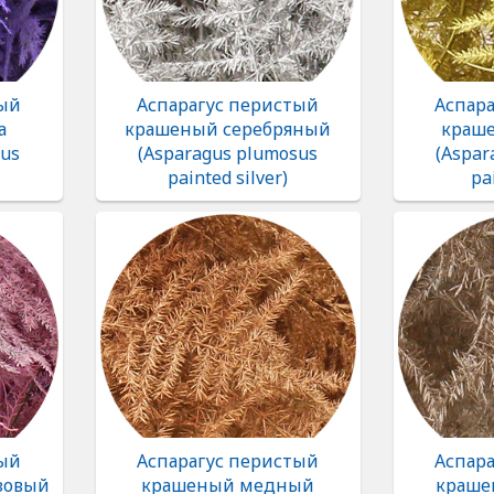
тый
Аспарагус перистый
Аспар
а
крашеный серебряный
краше
sus
(Asparagus plumosus
(Aspar
painted silver)
pa
тый
Аспарагус перистый
Аспар
зовый
крашеный медный
краше