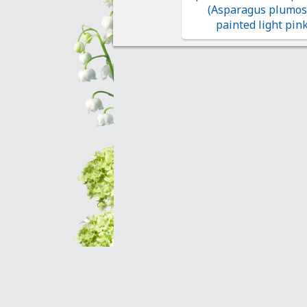
(Asparagus plumo
painted light pink
Оптовым клиентам