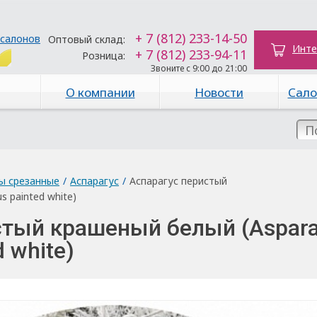
+ 7 (812) 233-14-50
 салонов
Оптовый склад:
Инте
+ 7 (812) 233-94-11
Розница:
Звоните с 9:00 до 21:00
О компании
Новости
Сало
ы срезанные
/
Аспарагус
/
Аспарагус перистый
 painted white)
стый крашеный белый (Aspar
 white)