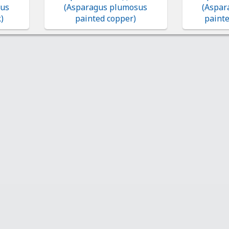
sus
(Asparagus plumosus
(Aspar
)
painted copper)
paint
Покупателям
О компании
Частые вопросы