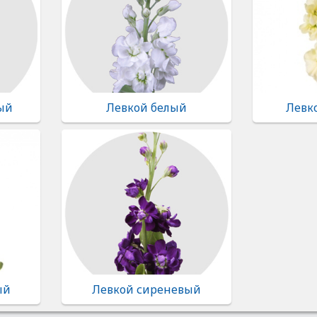
ый
Левкой белый
Левк
ый
Левкой сиреневый